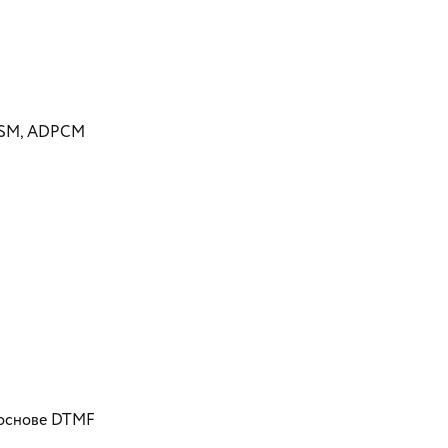
, GSM, ADPCM
а основе DTMF