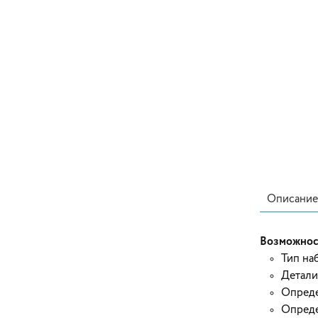
Описание
Возможнос
Тип на
Детали
Опреде
Опреде