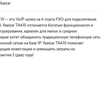
Yeastar
410 — это VoIP-шлюз на 4 порта FXO для подключения
. Yeastar TA410 отличается богатым функционалом и
гурирования, идеален для малых и средних
торые хотят объединить традиционную телефонную сеть
онной сетью на базе IP. Yeastar TA410 помогает
дущие инвестиции и уменьшить затраты на
антия 2 (два) года!