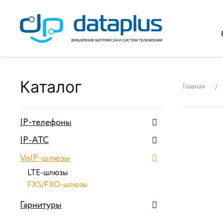
Каталог
Главная
IP-телефоны
IP-АТС
VoIP-шлюзы
LTE-шлюзы
FXS/FXO-шлюзы
Гарнитуры