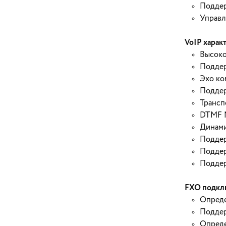
Поддер
Управл
VoIP харак
Высоко
Поддер
Эхо ко
Поддер
Трансп
DTMF M
Динами
Поддер
Подде
Поддер
FXO подкл
Опреде
Поддер
Опреде