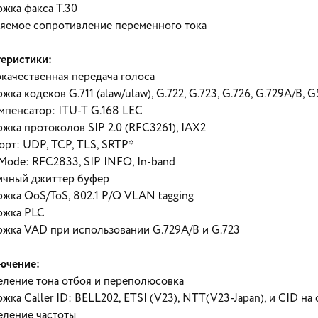
жка факса T.30
яемое сопротивление переменного тока
теристики:
качественная передача голоса
жка кодеков G.711 (alaw/ulaw), G.722, G.723, G.726, G.729A/B
мпенсатор: ITU-T G.168 LEC
жка протоколов SIP 2.0 (RFC3261), IAX2
орт: UDP, TCP, TLS, SRTP*
ode: RFC2833, SIP INFO, In-band
чный джиттер буфер
жка QoS/ToS, 802.1 P/Q VLAN tagging
ржка PLC
жка VAD при использовании G.729A/B и G.723
ючение:
ление тона отбоя и переполюсовка
жка Caller ID: BELL202, ETSI (V23), NTT(V23-Japan), и CID н
ление частоты