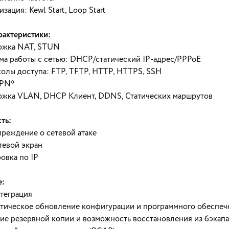
зация: Kewl Start, Loop Start
рактеристики:
ржка NAT, STUN
ма работы с сетью: DHCP/статический IP-адрес/PPPoE
олы доступа: FTP, TFTP, HTTP, HTTPS, SSH
PN*
жка VLAN, DHCP Клиент, DDNS, Статических маршрутов
ть:
реждение о сетевой атаке
евой экран
овка по IP
е:
теграция
тическое обновление конфигурации и программного обеспече
ие резервной копии и возможность восстановления из бэкапа