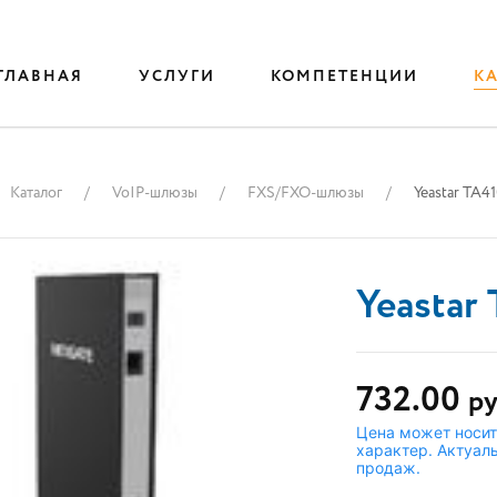
ГЛАВНАЯ
УСЛУГИ
КОМПЕТЕНЦИИ
К
Каталог
VoIP-шлюзы
FXS/FXO-шлюзы
Yeastar TA4
Yeastar
732.00
ру
Цена может носи
характер. Актуаль
продаж.