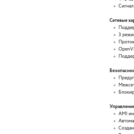
Сигнали
Сетевые ха
Подде
3 режи
Проток
OpenV
Поддер
Безопаснос
Предуп
Межсет
Блокир
Управлени
AMI ин
Автома
Создан