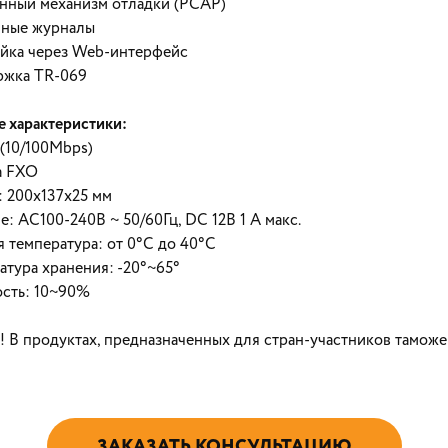
нный механизм отладки (PCAP)
ные журналы
йка через Web-интерфейс
ржка TR-069
 характеристики:
 (10/100Mbps)
а FXO
: 200х137x25 мм
е: AC100-240В ~ 50/60Гц, DC 12В 1 A макс.
я температура: от 0°C до 40°C
атура хранения: -20°~65°
сть: 10~90%
! В продуктах, предназначенных для стран-участников таможе
ЗАКАЗАТЬ КОНСУЛЬТАЦИЮ